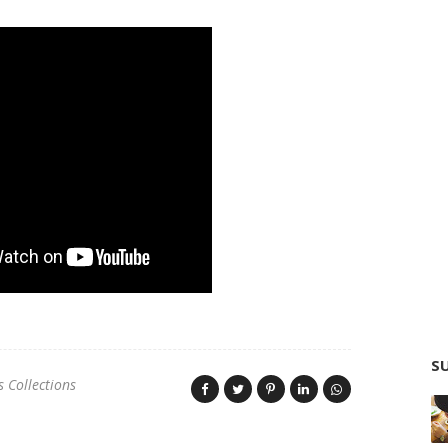
SU
s Collections