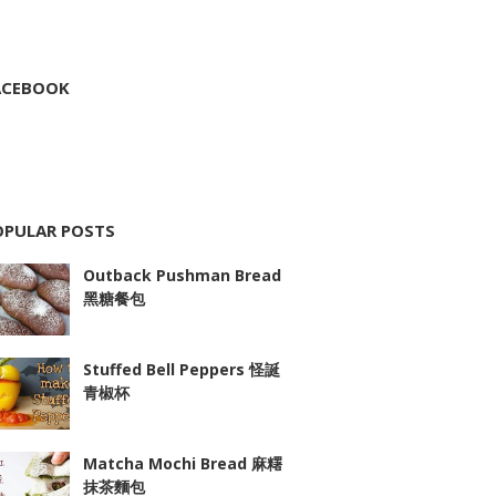
ACEBOOK
OPULAR POSTS
Outback Pushman Bread
黑糖餐包
Stuffed Bell Peppers 怪誕
青椒杯
Matcha Mochi Bread 麻糬
抹茶麵包