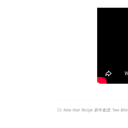
New Year Recipe 新年食譜
Two Bite