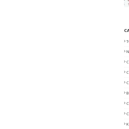
C
T
N
C
C
C
B
C
C
K