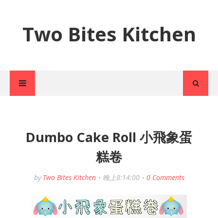
Two Bites Kitchen
Dumbo Cake Roll 小飛象蛋
糕卷
by
Two Bites Kitchen
晚上8:14:00
0 Comments