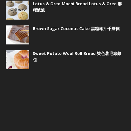
Lotus & Oreo Mochi Bread Lotus & Oreo 麻
糬波波
Brown Sugar Coconut Cake 黑糖椰汁千層糕
Sweet Potato Wool Roll Bread 雙色薯毛線麵
包