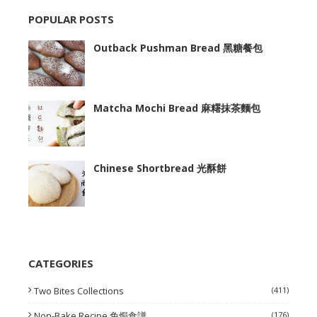
POPULAR POSTS
Outback Pushman Bread 黑糖餐包
Matcha Mochi Bread 麻糬抹茶麵包
Chinese Shortbread 光酥餅
CATEGORIES
Two Bites Collections
(411)
Non-Bake Recipe 免焗食譜
(176)