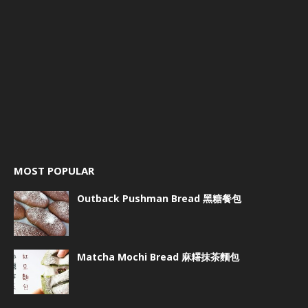
MOST POPULAR
Outback Pushman Bread 黑糖餐包
Matcha Mochi Bread 麻糬抹茶麵包